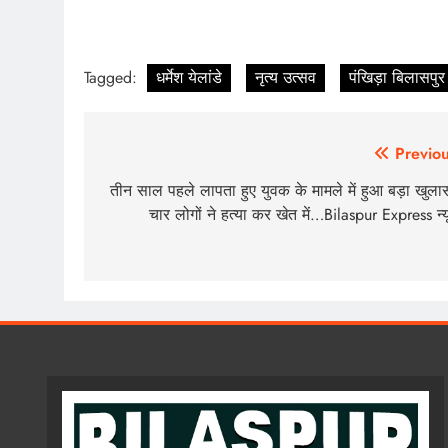
Tagged:
धर्मेश येलांडे
नृत्य उत्सव
पंखिड़ा बिलासपुर
Post
Previou
navigation
तीन साल पहले लापता हुए युवक के मामले में हुआ बड़ा खुला
चार लोगों ने हत्या कर खेत में…Bilaspur Express न्य