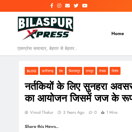
Skip
to
content
Home
एक्स्प्रेस समाचार, बेहतर से बेहतर..
BLOG
छत्तीसगढ़
देश
बिलासपुर
रायपुर
रोचक
विशेष
नर्तकियों के लिए सुनहरा अवसर,
का आयोजन जिसमें जज के रूप मे
Vinod Thakur
3 Years Ago
0
1 Mins
Share this News..