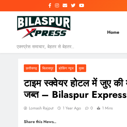
Skip
to
content
Home
एक्स्प्रेस समाचार, बेहतर से बेहतर..
छत्तीसगढ़
बिलासपुर
ब्रेकिंग न्यूज
मुख्य
टाइम स्क्वेयर होटल में जुए 
जब्त – Bilaspur Express न
Lomash Rajput
1 Year Ago
0
1 Mins
Share this News..