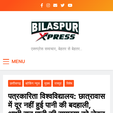
Skip
to
content
एक्स्प्रेस समाचार, बेहतर से बेहतर..
MENU
छत्तीसगढ़
ब्रेकिंग न्यूज
मुख्य
रायपुर
विशेष
पत्रकारिता विश्वविद्यालय: छात्रावास
में दूर नहीं हुई पानी की बदहाली,