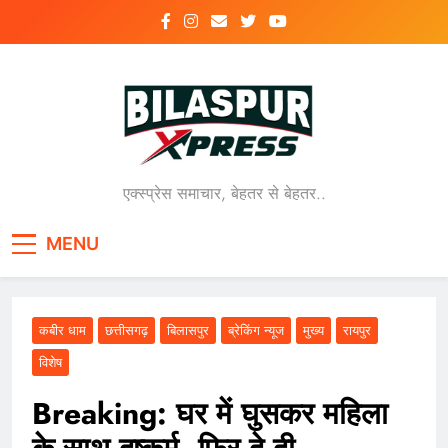
Skip
to
content
एक्स्प्रेस समाचार, बेहतर से बेहतर..
MENU
कबीर धाम
छत्तीसगढ़
बिलासपुर
ब्रेकिंग न्यूज
मुख्य
रायपुर
विशेष
Breaking: घर में घुसकर महिला