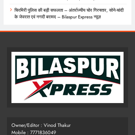
चिरमिरी पुलिस की बड़ी सफलता – अंतर्राज्यीय चोर गिरफ्तार, सोने-चांदी
के जेवरात एवं नगदी बरामद – Bilaspur Express न्यूज़
Owner/Editor : Vinod Thakur
Mobile : 7771836049